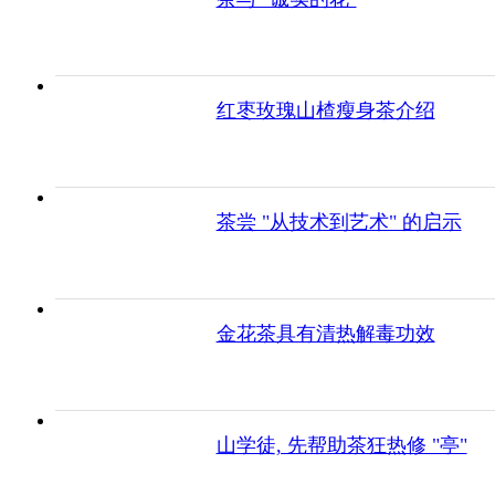
红枣玫瑰山楂瘦身茶介绍
茶尝 "从技术到艺术" 的启示
金花茶具有清热解毒功效
山学徒, 先帮助茶狂热修 "亭"