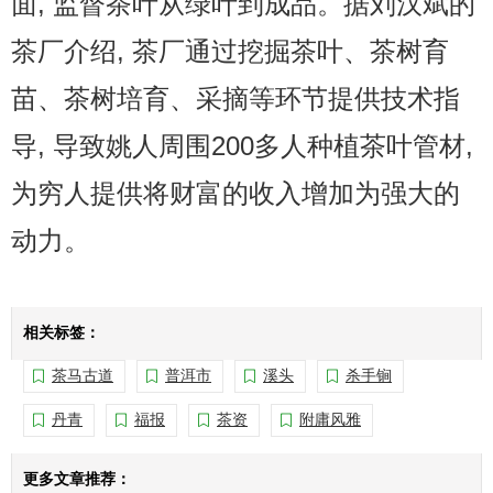
面, 监督茶叶从绿叶到成品。据刘汉斌的
茶厂介绍, 茶厂通过挖掘茶叶、茶树育
苗、茶树培育、采摘等环节提供技术指
导, 导致姚人周围200多人种植茶叶管材,
为穷人提供将财富的收入增加为强大的
动力。
相关标签：
茶马古道
普洱市
溪头
杀手锏
丹青
福报
茶资
附庸风雅
更多文章推荐：