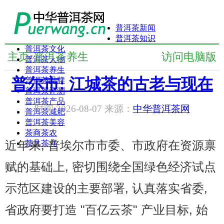
普洱茶新闻
普洱茶知识
普洱茶文化
主页
普洱茶养生
访问电脑版
/
普洱茶人物
普洱茶养生
普尔市: 江城茶的古老与现在
普洱茶品牌
普洱茶评测
普洱茶产品
时间:2026-08-07 来源：
中华普洱茶网
普洱茶减肥
普洱茶美容
茶商茶农
近年来, 普埃尔市市委、市政府在资源禀
茶具茶几
赋的基础上, 密切围绕全国绿色经济试点
示范区建设的主要部署, 认真落实省委,
省政府要打造 "百亿云茶" 产业目标, 始