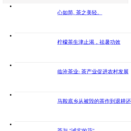
心如简, 茶之美轻。
柠檬茶生津止渴，祛暑功效
临沧茶业: 茶产业促进农村发展
马鞍底乡从被毁的茶作到退耕还
茶与 "诚实的花"