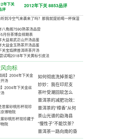
2012年下关 8853品评
后听到冷空气来袭来了吗？那我就提前喝一杯保湿
8年八角阁7590熟茶汤品尝
亭5月份茶博会排期表
4年大益易武正山开汤品鉴
6年大益金玉熟茶开汤品鉴
8下关宝焰牌普洱砖茶开汤
-尝试喝2018年下关黄标引皮法
搜风向标
如何彻底洗掉茶垢？
妙妙：我在印尼支
】2004年下关金丝
教，传播中国茶文化
茶叶受潮回软怎么
开汤
「茶人列传」
办？
普洱茶的减肥功效：
女生问，怎样喝普洱
普洱茶的“樟香”从何
茶更有利于减肥
而来？
茶山光谱的勐海县
思紫砂桃形杯现珍藏于
“慢性子”不能饮茶？
博物院
普洱茶一路向南的昏
昏欲睡的鹿山