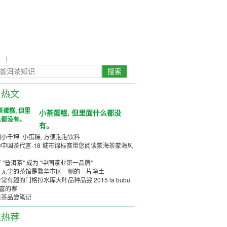
农
|
茶具茶几
日热文
小茶蛋糕, 但里面什么都没
有。
小千坤: 小蛋糕, 方便泡泡饮料
中国茶代言-18 城市锦标赛带您阅读蒙海茶蒙海风
 "普洱茶" 成为 "中国茶业第一品牌"
、无尘的茶馆是繁华市区一侧的一片净土
常有趣的门格拉水库大叶品种品尝 2015 la bubu
丰富的寨
唐茶品尝笔记
道热荐