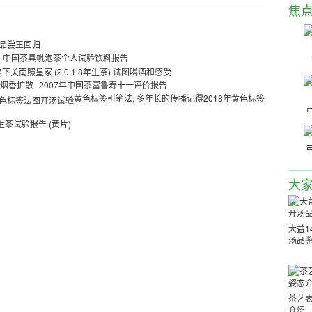
焦
桂冠品尝王回归
18-中国茶具帆泡茶个人试验饮料报告
下关南照皇家 (2 0 1 8年生茶) 试图喝酒和感受
烟香扩散--2007年中国茶富鲁寿十一评价报告
黄色标签引笔法, 多年长的传播记得2018年黄色标签
生茶试验报告 (黄片)
大
大益1
汤品
茶艺
介绍