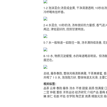
1-2 泡沫混合;汤变成金黄, 干净清澈透明, 10秒
冷杯略有挂杯香。
2-4 水混合, 10秒的汤, 汤有很好的力量感, 香气
两边, 津轻是好的, 回到甘更明显。
5-7 水一般味道一如既往一致, 汤丰满持续改善,
8-10 水, 物质沉淀缓慢, 水的味道略显明显。
度还在。
总结, 藤条春韵, 整体风格清新典雅, 干茶果蜂蜜, 
共喝了 1 0 水, 泡泡阻力好, 整体味道太光滑,
相关标签：
品茶
云章
春韵
藤条
汤水
不错
甜度
高扬
饱满度
二宫
仲裁
重臣
洋务运动
经济研究
介绍产品
墨梅
蝇
崇仁
名剧
坏处
农学院
陶艺家
周勇
精致光货
南