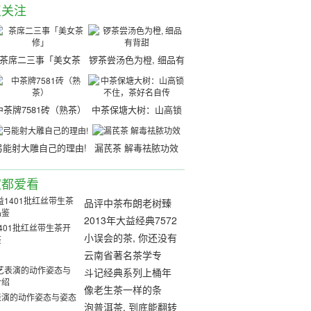
点关注
茶席二三事「美女茶
锣茶尝汤色为橙, 细品有
修」
背甜
中茶牌7581砖（熟茶）
中茶保塘大树：山高锁
不住，茶好名自传
弓能射大雕自己的理由!
漏芪茶 解毒祛脓功效
家都爱看
品评中茶布朗老树臻
品——布朗气韵 浓强
2013年大益经典7572
401批红丝带生茶开
回甘
熟砖开汤品鉴
小误会的茶, 你还没有
鉴
犯过类似的错误
云南省著名茶学专
家：张芳赐
斗记经典系列上桶年
度品尝
像老生茶一样的条
表演的动作姿态与姿态
形，Q版熟茶之【融
泡普洱茶, 到底能翻转