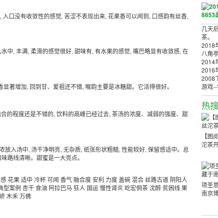
出汤, 入口没有收敛性的感觉, 苦涩不表现出来, 花果香可以闻到, 口感韵有丝香,
几天
茶。
201
进入水中, 丰满, 柔滑的感觉很好, 甜味有, 有水果的感觉, 嘴巴略显有收敛感, 在
八角
201
201
200
游戏-
 花香显著增加, 回到甘、爱祖还不错, 喉韵主要是冰糖甜。它活得很好。
热
但汤融合的程度还是不错的, 饮料的高峰已经过去, 茶汤的浓度、减弱的强度、甜
【图阅
沱茶
香浓放入汤中, 汤干净明亮, 无杂质, 纸张形状粗糙, 性能较好, 保留感适中。总
 主要口味路线清晰。甜蜜是一大亮点。
口感
花果
适中
冷杯
可闻
香气
融合度
安利
力度
盖碗
混合
丝路古道
阴阳人
项圣
典型案例
杏干
食油
阿拉巴马
狂人
国运
慢性肾炎
屹宏侗茶
沈醉
贫困线
果
南京
峤
木禾
万佛