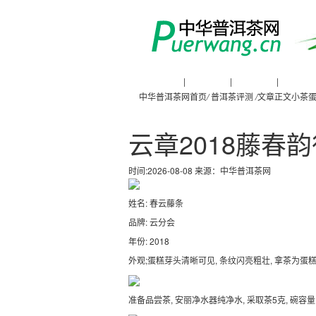
普洱茶新闻
|
普洱茶知识
|
普洱茶文化
|
普洱茶人
中华普洱茶网首页
/
普洱茶评测
/
文章正文
小茶蛋
云章2018藤春韵
时间:2026-08-08 来源：
中华普洱茶网
姓名: 春云藤条
品牌: 云分会
年份: 2018
外观;蛋糕芽头清晰可见, 条纹闪亮粗壮, 拿茶为蛋
准备品尝茶, 安丽净水器纯净水, 采取茶5克, 碗容量 1