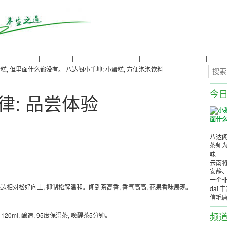
物
|
普洱茶养生
|
普洱茶品牌
|
普洱茶评测
|
普洱茶产品
|
普洱茶减肥
|
普洱茶美容
|
茶商茶
糕, 但里面什么都没有。
八达阁小千坤: 小蛋糕, 方便泡泡饮料
今
律: 品尝体验
八达阁
茶师为
味
云南将
安静
一个非
糕边相对松好向上, 抑制松解温和。闻到茶高香, 香气高高, 花果香味展现。
dai 
信毛
频
20ml, 酿造, 95度保湿茶, 唤醒茶5分钟。